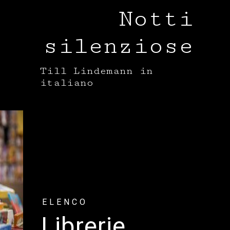
Cookie Policy
Notti
Privacy Policy
silenziose
Till Lindemann in
italiano
ELENCO
Librerie,