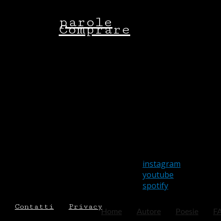
parole
Comprare
instagram
youtube
spotify
Contatti
Privacy
Home
Autore
Poesie
F