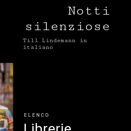
Cookie Policy
Notti
Privacy Policy
silenziose
Till Lindemann in
italiano
ELENCO
Librerie,